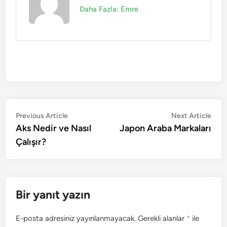
Daha Fazla: Emre
Yazı
Previous
Nex
Previous Article
Next Article
article:
artic
Aks Nedir ve Nasıl
Japon Araba Markaları
gezinmesi
Çalışır?
Bir yanıt yazın
E-posta adresiniz yayınlanmayacak.
Gerekli alanlar
*
ile