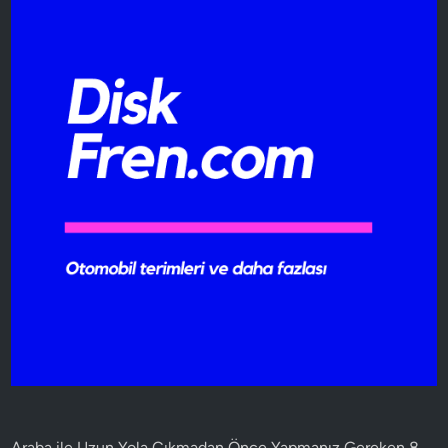
Araba ile Uzun Yola Çıkmadan Önce Yapmanız Gereken 8