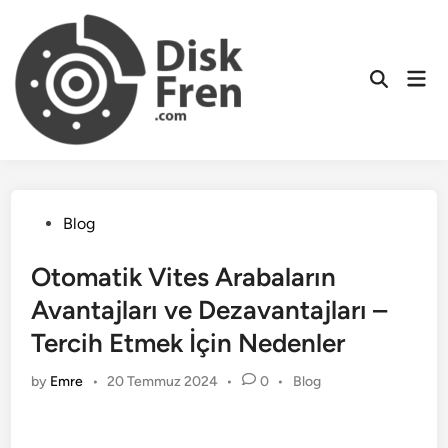
Skip
to
content
Mai
Men
Posted
Blog
in
Otomatik Vites Arabaların
Avantajları ve Dezavantajları –
Tercih Etmek İçin Nedenler
Posted
by
Emre
•
20 Temmuz 2024
•
0
•
Blog
in