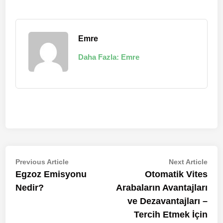
Emre
Daha Fazla: Emre
Yazı
Previous
Nex
Previous Article
Next Article
article:
artic
Egzoz Emisyonu
Otomatik Vites
gezinmesi
Nedir?
Arabaların Avantajları
ve Dezavantajları –
Tercih Etmek İçin