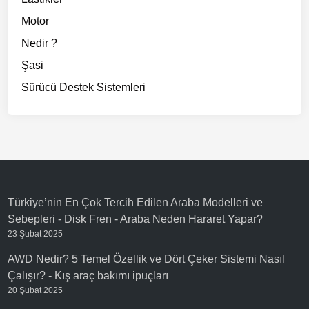
Motor
Nedir ?
Şasi
Sürücü Destek Sistemleri
Türkiye’nin En Çok Tercih Edilen Araba Modelleri ve
Sebepleri - Disk Fren
-
Araba Neden Hararet Yapar?
23 Şubat 2025
AWD Nedir? 5 Temel Özellik ve Dört Çeker Sistemi Nasıl
Çalışır?
-
Kış araç bakımı ipuçları
20 Şubat 2025