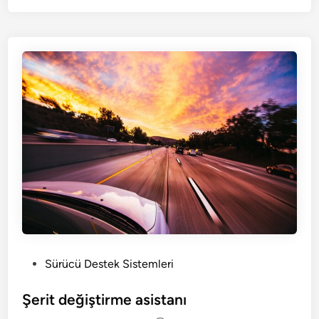
d
i
n
P
Sürücü Destek Sistemleri
o
s
Şerit değiştirme asistanı
t