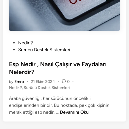
P
Nedir ?
o
Sürücü Destek Sistemleri
s
t
Esp Nedir , Nasıl Çalışır ve Faydaları
e
Nelerdir?
d
by
Emre
•
21 Ekim 2024
•
0
•
i
P
Nedir ?
,
Sürücü Destek Sistemleri
n
o
Araba güvenliği, her sürücünün öncelikli
s
endişelerinden biridir. Bu noktada, pek çok kişinin
t
e
E
merak ettiği esp nedir, …
Devamını Oku
d
s
i
p