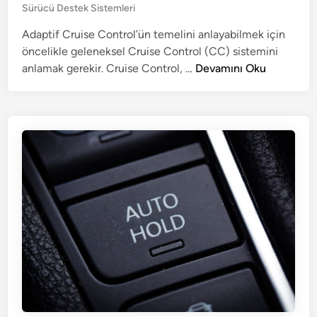
P
Sürücü Destek Sistemleri
e
i
o
F
n
Adaptif Cruise Control’ün temelini anlayabilmek için
s
a
öncelikle geleneksel Cruise Control (CC) sistemini
t
y
e
A
anlamak gerekir. Cruise Control, …
Devamını Oku
d
d
d
i
a
a
n
l
p
a
t
r
i
ı
f
N
C
e
r
l
u
e
i
r
s
d
e
i
C
r
o