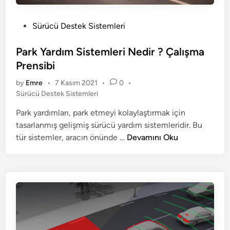
a
s
P
Sürücü Destek Sistemleri
i
o
s
s
Park Yardım Sistemleri Nedir ? Çalışma
t
t
Prensibi
a
e
by
Emre
•
7 Kasım 2021
•
0
•
n
d
P
Sürücü Destek Sistemleri
ı
i
o
n
Park yardımları, park etmeyi kolaylaştırmak için
s
tasarlanmış gelişmiş sürücü yardım sistemleridir. Bu
t
e
P
tür sistemler, aracın önünde …
Devamını Oku
d
a
i
r
n
k
Y
a
r
d