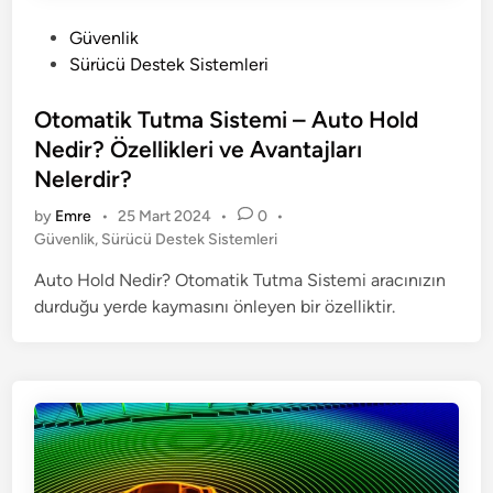
?
n
t
P
Güvenlik
r
o
Sürücü Destek Sistemleri
o
s
l
t
Otomatik Tutma Sistemi – Auto Hold
N
e
Nedir? Özellikleri ve Avantajları
e
d
Nelerdir?
d
i
by
Emre
•
25 Mart 2024
•
0
•
i
n
P
Güvenlik
,
Sürücü Destek Sistemleri
r
o
?
Auto Hold Nedir? Otomatik Tutma Sistemi aracınızın
s
–
durduğu yerde kaymasını önleyen bir özelliktir.
t
N
e
e
d
İ
i
n
ş
e
Y
a