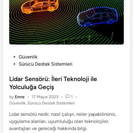
r
a
r
?
P
Güvenlik
o
Sürücü Destek Sistemleri
s
t
Lidar Sensörü: İleri Teknoloji ile
e
Yolculuğa Geçiş
d
by
Emre
•
17 Mayıs 2023
•
1
•
i
P
Güvenlik
,
Sürücü Destek Sistemleri
n
o
Lidar sensörü nedir, nasıl çalışır, neler yapabilirsiniz,
s
uygulama alanları, uyumluluğu olan teknolojiler,
t
e
avantajları ve geleceği hakkında bilgi.