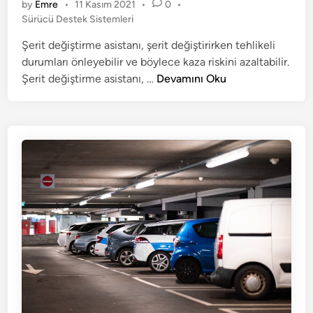
by
Emre
•
11 Kasım 2021
•
0
•
e
P
Sürücü Destek Sistemleri
d
o
Şerit değiştirme asistanı, şerit değiştirirken tehlikeli
i
s
durumları önleyebilir ve böylece kaza riskini azaltabilir.
n
t
e
Ş
Şerit değiştirme asistanı, …
Devamını Oku
d
e
i
r
n
i
t
d
e
ğ
i
ş
t
i
r
m
e