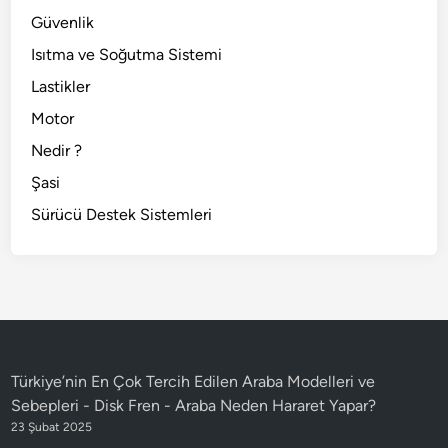
Güvenlik
Isıtma ve Soğutma Sistemi
Lastikler
Motor
Nedir ?
Şasi
Sürücü Destek Sistemleri
Türkiye’nin En Çok Tercih Edilen Araba Modelleri ve
Sebepleri - Disk Fren
-
Araba Neden Hararet Yapar?
23 Şubat 2025