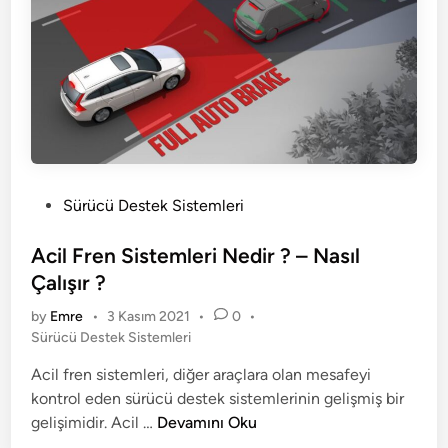
ı
m
S
i
s
t
e
m
l
P
Sürücü Destek Sistemleri
e
o
r
s
Acil Fren Sistemleri Nedir ? – Nasıl
i
t
Çalışır ?
N
e
by
Emre
•
3 Kasım 2021
•
0
•
e
d
P
Sürücü Destek Sistemleri
d
i
o
i
n
Acil fren sistemleri, diğer araçlara olan mesafeyi
s
r
kontrol eden sürücü destek sistemlerinin gelişmiş bir
t
?
e
A
gelişimidir. Acil …
Devamını Oku
Ç
d
c