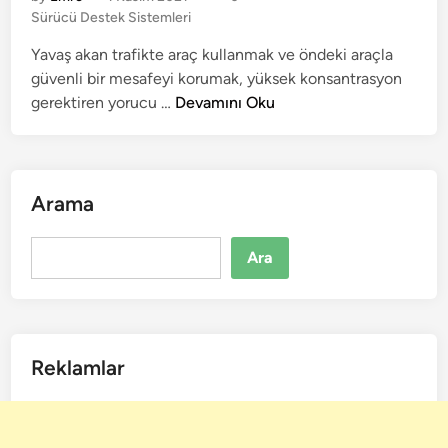
d
e
P
Sürücü Destek Sistemleri
i
d
o
r
Yavaş akan trafikte araç kullanmak ve öndeki araçla
i
s
?
güvenli bir mesafeyi korumak, yüksek konsantrasyon
n
t
–
e
T
gerektiren yorucu …
Devamını Oku
d
N
r
i
a
a
n
s
f
ı
i
Arama
l
k
Ç
S
Ara
Ara
a
ı
l
k
ı
ı
ş
ş
Reklamlar
ı
ı
r
k
?
l
ı