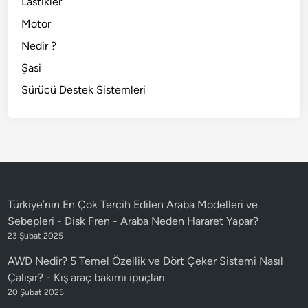
Lastikler
Motor
Nedir ?
Şasi
Sürücü Destek Sistemleri
Türkiye’nin En Çok Tercih Edilen Araba Modelleri ve
Sebepleri - Disk Fren
-
Araba Neden Hararet Yapar?
23 Şubat 2025
AWD Nedir? 5 Temel Özellik ve Dört Çeker Sistemi Nasıl
Çalışır?
-
Kış araç bakımı ipuçları
20 Şubat 2025