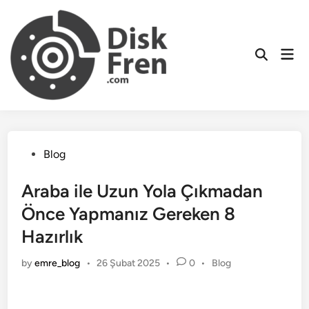
Skip
to
content
Mai
Men
Posted
Blog
in
Araba ile Uzun Yola Çıkmadan
Önce Yapmanız Gereken 8
Hazırlık
Posted
by
emre_blog
•
26 Şubat 2025
•
0
•
Blog
in