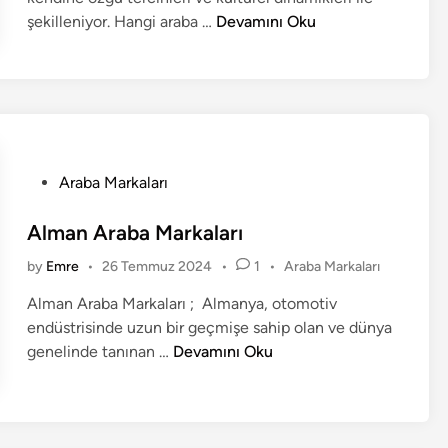
i
H
e
şekilleniyor. Hangi araba …
Devamını Oku
Ü
d
a
l
i
n
n
k
g
e
i
n
A
i
r
n
P
Araba Markaları
a
?
o
b
A
s
Alman Araba Markaları
a
v
t
H
P
by
Emre
•
26 Temmuz 2024
•
1
•
Araba Markaları
r
e
a
o
u
d
Alman Araba Markaları ; Almanya, otomotiv
s
n
p
i
endüstrisinde uzun bir geçmişe sahip olan ve dünya
t
g
a
n
A
e
genelinde tanınan …
Devamını Oku
i
d
’
l
Ü
i
d
m
l
n
a
a
k
k
n