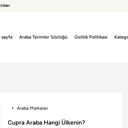
tikler
 sayfa
Araba Terimler Sözlüğü
Gizlilik Politikası
Katego
P
Araba Markaları
o
s
Cupra Araba Hangi Ülkenin?