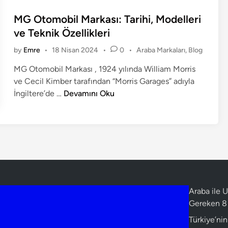
s
l
a
t
MG Otomobil Markası: Tarihi, Modelleri
e
M
e
r
ve Teknik Özellikleri
a
d
A
r
P
by
Emre
•
18 Nisan 2024
•
0
•
Araba Markaları
,
Blog
i
r
k
o
n
a
a
MG Otomobil Markası , 1924 yılında William Morris
s
b
l
ve Cecil Kimber tarafından “Morris Garages” adıyla
t
a
a
M
e
İngiltere’de …
Devamını Oku
d
l
r
G
i
a
ı
O
n
r
t
ı
o
m
o
b
i
Araba ile
l
Gereken 8 
M
Türkiye’ni
a