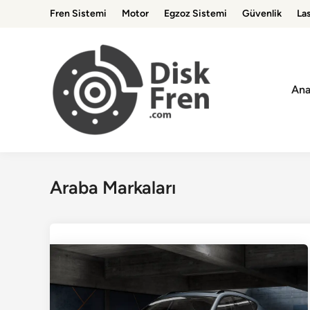
Skip
Fren Sistemi
Motor
Egzoz Sistemi
Güvenlik
Las
to
content
Ana
Araba Markaları