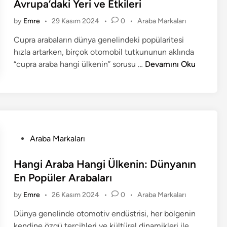
t
Avrupa’daki Yeri ve Etkileri
e
P
by
Emre
•
29 Kasım 2024
•
0
•
Araba Markaları
d
o
i
Cupra arabaların dünya genelindeki popülaritesi
s
n
hızla artarken, birçok otomobil tutkununun aklında
t
e
C
“cupra araba hangi ülkenin” sorusu …
Devamını Oku
d
u
i
p
n
r
a
A
r
P
Araba Markaları
a
o
b
s
Hangi Araba Hangi Ülkenin: Dünyanın
a
t
En Popüler Arabaları
H
e
P
by
Emre
•
26 Kasım 2024
•
0
•
Araba Markaları
a
d
o
n
i
Dünya genelinde otomotiv endüstrisi, her bölgenin
s
g
n
kendine özgü tercihleri ve kültürel dinamikleri ile
t