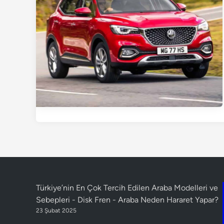
Türkiye’nin En Çok Tercih Edilen Araba Modelleri ve
Sebepleri - Disk Fren
-
Araba Neden Hararet Yapar?
23 Şubat 2025