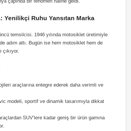
ünya çapında bir fenomen haline geldi.
 Yenilikçi Ruhu Yansıtan Marka
ncü temsilcisi. 1946 yılında motosiklet üretimiyle
de adım attı. Bugün ise hem motosiklet hem de
 çıkıyor.
:
ojileri araçlarına entegre ederek daha verimli ve
ic modeli, sportif ve dinamik tasarımıyla dikkat
açlardan SUV’lere kadar geniş bir ürün gamına
or.