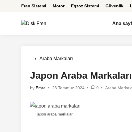
Skip
Fren Sistemi
Motor
Egzoz Sistemi
Güvenlik
L
to
content
Ana say
Posted
Araba Markaları
in
Japon Araba Markaları
Posted
by
Emre
•
23 Temmuz 2024
•
0
•
Araba Markala
in
japon araba markaları