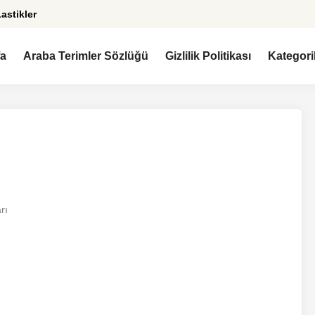
astikler
fa
Araba Terimler Sözlüğü
Gizlilik Politikası
Kategori
rı