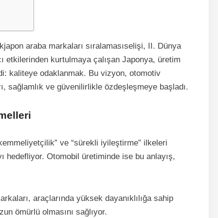
ük
japon araba markaları sıralaması
selişi, II. Dünya
cı etkilerinden kurtulmaya çalışan Japonya, üretim
edi: kaliteye odaklanmak. Bu vizyon, otomotiv
, sağlamlık ve güvenilirlikle özdeşleşmeye başladı.
melleri
meliyetçilik” ve “sürekli iyileştirme” ilkeleri
yı hedefliyor. Otomobil üretiminde ise bu anlayış,
rkaları, araçlarında yüksek dayanıklılığa sahip
uzun ömürlü olmasını sağlıyor.