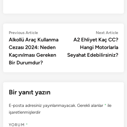
Yazı
Previous
Nex
Previous Article
Next Article
article:
artic
Alkollü Araç Kullanma
A2 Ehliyet Kaç CC?
gezinmesi
Cezası 2024: Neden
Hangi Motorlarla
Kaçınılması Gereken
Seyahat Edebilirsiniz?
Bir Durumdur?
Bir yanıt yazın
E-posta adresiniz yayınlanmayacak.
Gerekli alanlar
*
ile
işaretlenmişlerdir
YORUM
*