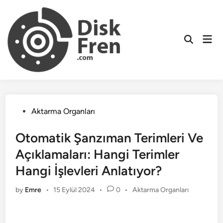
Skip
to
content
Mai
Men
Posted
Aktarma Organları
in
Otomatik Şanzıman Terimleri Ve
Açıklamaları: Hangi Terimler
Hangi İşlevleri Anlatıyor?
Posted
by
Emre
•
15 Eylül 2024
•
0
•
Aktarma Organları
in