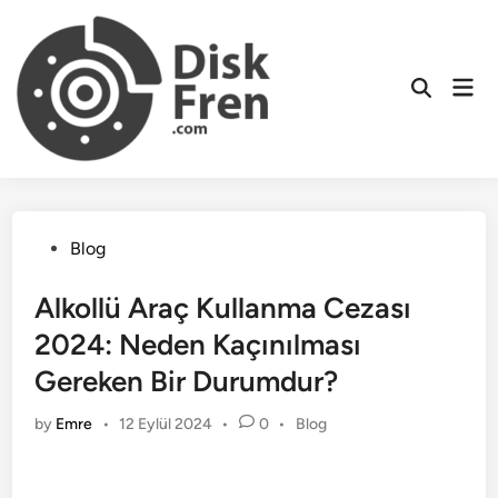
Skip
to
content
Mai
Men
Posted
Blog
in
Alkollü Araç Kullanma Cezası
2024: Neden Kaçınılması
Gereken Bir Durumdur?
Posted
by
Emre
•
12 Eylül 2024
•
0
•
Blog
in