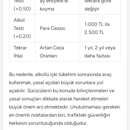
Testi
ay ehliyete el
tekrara göre
(+0.50)
koyma
değişir
Alkol
1.000 TL ila
Testi
Para Cezası
2.500 TL
(+0.20)
Tekrar
Artan Ceza
1 yıl, 2 yıl veya
İhlal
Oranları
daha fazlası
Bu nedenle, alkollü içki tüketimi sonrasında araç
kullanmak, yasal açıdan büyük sorunlara yol
açabilir. Sürücülerin bu konuda bilinçlenmeleri ve
yasal sonuçları dikkate alarak hareket etmeleri
büyük önem arz etmektedir. Unutulmaması gereken
en önemli noktalardan biri, trafikteki güvenliğin
herkesin sorumluluğunda olduğudur.