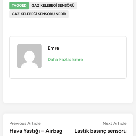
TAGGED
GAZ KELEBEĞI SENSÖRÜ
GAZ KELEBEĞI SENSÖRÜ NEDIR
Emre
Daha Fazla: Emre
Yazı
Previous
Nex
Previous Article
Next Article
article:
artic
Hava Yastığı – Airbag
Lastik basınç sensörü
gezinmesi