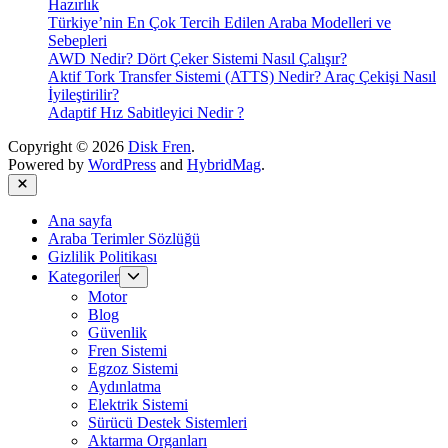
Hazırlık
Türkiye’nin En Çok Tercih Edilen Araba Modelleri ve
Sebepleri
AWD Nedir? Dört Çeker Sistemi Nasıl Çalışır?
Aktif Tork Transfer Sistemi (ATTS) Nedir? Araç Çekişi Nasıl
İyileştirilir?
Adaptif Hız Sabitleyici Nedir ?
Copyright © 2026
Disk Fren
.
Powered by
WordPress
and
HybridMag
.
Close
Ana sayfa
Araba Terimler Sözlüğü
Gizlilik Politikası
Show
Kategoriler
sub
Motor
menu
Blog
Güvenlik
Fren Sistemi
Egzoz Sistemi
Aydınlatma
Elektrik Sistemi
Sürücü Destek Sistemleri
Aktarma Organları