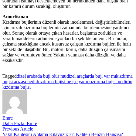
sonradan ısıtmayı desteklemeyen bujilerinkinden daha düşük olan
bir kararlı durum sıcaklığı oluşturur.
Amortisman
Kızdırma bujilerinin düzenli olarak incelenmesi, değiştirilebilmeleri
için arızalı kızdırma bujilerinin zamanında belirlenmesine yardımcı
olur. Sonuç olarak ortaya çıkan hasarlar, başlatma zorlukları ve
zararlı maddelerin artan emisyonları bu şekilde önlenir. Bir motor,
çalışma sıcaklığına ancak kusursuz çalışan kızdırma bujileri ile hızlı
bir şekilde ulaşabilir. Bu, motoru korur, daha düzgün çalışmasını
sağlar ve vuruntuyu önler. Yakıtın yanması daha düzgün ve daha
eksiksizdir.
kızdırma bujisi ne işe yarar, ateşleme bujisi nedir, ön
kızdırma bujisi
Tagged
dizel arabada buji olur mu
dizel araçlarda buji var mı
kızdırma
bujisi arızası nedir
kızdırma bujisi ne işe yarar
kızdırma bujisi nedir
ön
kızdırma bujisi
Emre
Daha Fazla: Emre
Yazı
Previous
Previous Article
article:
Yakıt Kalitesini Anlama Kılavuzu: En Kaliteli Benzin Hangisi?