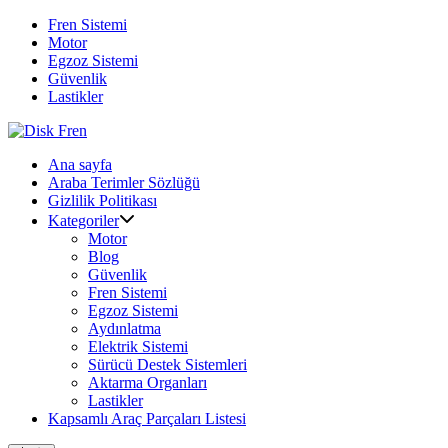
Skip
Fren Sistemi
to
Motor
content
Egzoz Sistemi
Güvenlik
Lastikler
Ana sayfa
Araba Terimler Sözlüğü
Gizlilik Politikası
Kategoriler
Motor
Blog
Güvenlik
Fren Sistemi
Egzoz Sistemi
Aydınlatma
Elektrik Sistemi
Sürücü Destek Sistemleri
Aktarma Organları
Lastikler
Kapsamlı Araç Parçaları Listesi