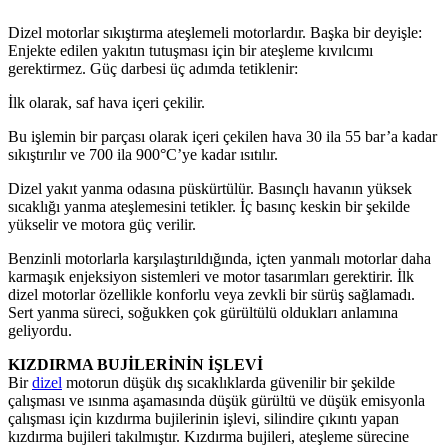
Dizel motorlar sıkıştırma ateşlemeli motorlardır. Başka bir deyişle:
Enjekte edilen yakıtın tutuşması için bir ateşleme kıvılcımı
gerektirmez. Güç darbesi üç adımda tetiklenir:
İlk olarak, saf hava içeri çekilir.
Bu işlemin bir parçası olarak içeri çekilen hava 30 ila 55 bar’a kadar
sıkıştırılır ve 700 ila 900°C’ye kadar ısıtılır.
Dizel yakıt yanma odasına püskürtülür. Basınçlı havanın yüksek
sıcaklığı yanma ateşlemesini tetikler. İç basınç keskin bir şekilde
yükselir ve motora güç verilir.
Benzinli motorlarla karşılaştırıldığında, içten yanmalı motorlar daha
karmaşık enjeksiyon sistemleri ve motor tasarımları gerektirir. İlk
dizel motorlar özellikle konforlu veya zevkli bir sürüş sağlamadı.
Sert yanma süreci, soğukken çok gürültülü oldukları anlamına
geliyordu.
KIZDIRMA BUJİLERİNİN İŞLEVİ
Bir
dizel
motorun düşük dış sıcaklıklarda güvenilir bir şekilde
çalışması ve ısınma aşamasında düşük gürültü ve düşük emisyonla
çalışması için kızdırma bujilerinin işlevi, silindire çıkıntı yapan
kızdırma bujileri takılmıştır. Kızdırma bujileri, ateşleme sürecine