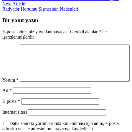
gezinmesi
Next
Next Article
article:
Radyatör Hortumu Şişmesinin Nedenleri
Bir yanıt yazın
E-posta adresiniz yayınlanmayacak.
Gerekli alanlar
*
ile
işaretlenmişlerdir
Yorum
*
Ad
*
E-posta
*
İnternet sitesi
Daha sonraki yorumlarımda kullanılması için adım, e-posta
adresim ve site adresim bu tarayıcıya kaydedilsin.