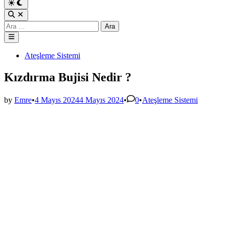
Arama:
Main
Menu
Posted
Ateşleme Sistemi
in
Kızdırma Bujisi Nedir ?
Posted
by
Emre
•
4 Mayıs 2024
4 Mayıs 2024
•
0
•
Ateşleme Sistemi
in