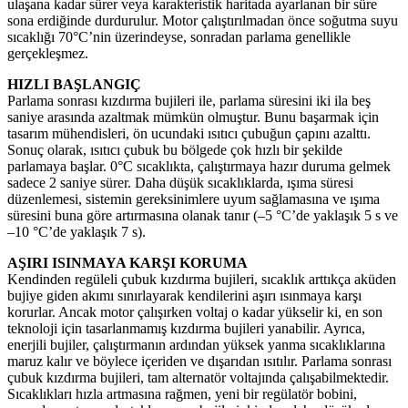
ulaşana kadar sürer veya karakteristik haritada ayarlanan bir süre
sona erdiğinde durdurulur. Motor çalıştırılmadan önce soğutma suyu
sıcaklığı 70°C’nin üzerindeyse, sonradan parlama genellikle
gerçekleşmez.
Diskfren.com
HIZLI BAŞLANGIÇ
Parlama sonrası kızdırma bujileri ile, parlama süresini iki ila beş
saniye arasında azaltmak mümkün olmuştur. Bunu başarmak için
tasarım mühendisleri, ön ucundaki ısıtıcı çubuğun çapını azalttı.
Sonuç olarak, ısıtıcı çubuk bu bölgede çok hızlı bir şekilde
parlamaya başlar. 0°C sıcaklıkta, çalıştırmaya hazır duruma gelmek
sadece 2 saniye sürer. Daha düşük sıcaklıklarda, ışıma süresi
düzenlemesi, sistemin gereksinimlere uyum sağlamasına ve ışıma
süresini buna göre artırmasına olanak tanır (–5 °C’de yaklaşık 5 s ve
–10 °C’de yaklaşık 7 s).
AŞIRI ISINMAYA KARŞI KORUMA
Kendinden regüleli çubuk kızdırma bujileri, sıcaklık arttıkça aküden
bujiye giden akımı sınırlayarak kendilerini aşırı ısınmaya karşı
korurlar. Ancak motor çalışırken voltaj o kadar yükselir ki, en son
teknoloji için tasarlanmamış kızdırma bujileri yanabilir. Ayrıca,
enerjili bujiler, çalıştırmanın ardından yüksek yanma sıcaklıklarına
maruz kalır ve böylece içeriden ve dışarıdan ısıtılır. Parlama sonrası
çubuk kızdırma bujileri, tam alternatör voltajında ​​​​çalışabilmektedir.
Sıcaklıkları hızla artmasına rağmen, yeni bir regülatör bobini,