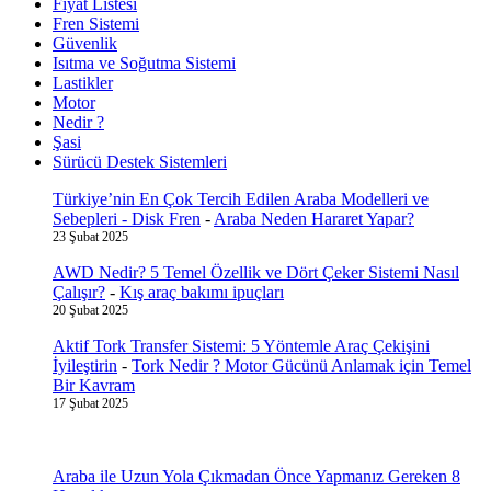
Fiyat Listesi
Fren Sistemi
Güvenlik
Isıtma ve Soğutma Sistemi
Lastikler
Motor
Nedir ?
Şasi
Sürücü Destek Sistemleri
Türkiye’nin En Çok Tercih Edilen Araba Modelleri ve
Sebepleri - Disk Fren
-
Araba Neden Hararet Yapar?
23 Şubat 2025
AWD Nedir? 5 Temel Özellik ve Dört Çeker Sistemi Nasıl
Çalışır?
-
Kış araç bakımı ipuçları
20 Şubat 2025
Aktif Tork Transfer Sistemi: 5 Yöntemle Araç Çekişini
İyileştirin
-
Tork Nedir ? Motor Gücünü Anlamak için Temel
Bir Kavram
17 Şubat 2025
Araba ile Uzun Yola Çıkmadan Önce Yapmanız Gereken 8