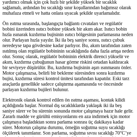
yardımcı olmak için çok hızlı bir şekilde yüksek bir sıcaklık
sağlamalı, ardından bu sıcaklığı sınır koşullarından bağımsız olarak
muhafaza etmeli ve hatta onlara uyacak şekilde uyarlamalıdır.
Ön ısıtma sırasında, başlangıçta bağlantı cıvataları ve regülatör
bobini üzerinden ısıtıcı bobine yüksek bir akım akar. Isıtıcı bobin
hızla ısınarak kızdırma bujisinin ısıtıcı bölgesinin parlamasına neden
olur. Parlayan hızla yayılır. İki ila beş saniye sonra, ısıtıcı çubuk
neredeyse tapa gövdesine kadar parlıyor. Bu, akım tarafından zaten
ısıtılmış olan regülatör bobininin sıcaklığında daha fazla artışa neden
olur. Sonuç olarak, regülatör bobininin elektrik direnci yükselir ve
akım, kızdırma çubuğunun hasar görme riskini ortadan kaldıracak
bir seviyeye düşürülür. Bu, kızdırma bujisinin aşırı ısınmasını önler.
Motor çalışmazsa, belirli bir bekleme süresinden sonra kızdırma
bujisi, kızdırma süresi kontrol ünitesi tarafından kapatılır. Eski tarz
araçlarda genellikle sadece çalıştırma aşamasında ve öncesinde
parlayan kızdırma bujileri bulunur.
Elektronik olarak kontrol edilen ön ısıtma aşaması, kontak kilidi
açıldığında başlar. Normal dış sıcaklıklarda yaklaşık iki ila beş
saniye sürer ve bu sürenin sonunda motor çalışmaya hazır hale gelir.
Zararlı madde ve gürültü emisyonlarını en aza indirmek için motor
çalışmaya başladıktan sonra parlama sonrası üç dakikaya kadar
sürer. Motorun çalışma durumu, örneğin soğutma suyu sıcaklığı
ölçülerek tanımlanır. Son parlama, soğutma sıvısı sıcaklığı 70°C’ye