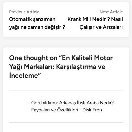
Yazı
Previous
Nex
Previous Article
Next Article
article:
artic
Otomatik şanzıman
Krank Mili Nedir ? Nasıl
gezinmesi
yağı ne zaman değişir ?
Çalışır ve Arızaları
One thought on “
En Kaliteli Motor
Yağı Markaları: Karşılaştırma ve
İnceleme
”
Geri bildirim:
Arkadaş İtişli Araba Nedir?
Faydaları ve Özellikleri - Disk Fren