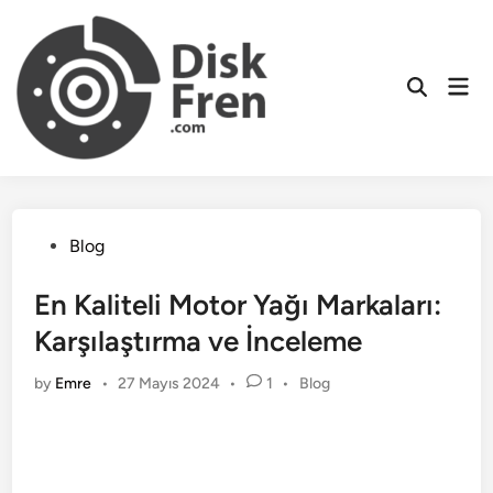
Skip
to
content
Mai
Men
Posted
Blog
in
En Kaliteli Motor Yağı Markaları:
Karşılaştırma ve İnceleme
Posted
by
Emre
•
27 Mayıs 2024
•
1
•
Blog
in