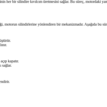
nin her bir silindire kıvılcım üretmesini sağlar. Bu süreç, motordaki yan
iği, motorun silindirlerine yönlendiren bir mekanizmadır. Aşağıda bu sü
üştürür.
ınır.
açıp kapatır.
 sağlar.
ndirir.