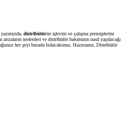
u yazımızda,
distribütör
ün işlevini ve çalışma prensiplerini
bu arızaların nedenleri ve distribütör bakımının nasıl yapılacağı
duğunuz her şeyi burada bulacaksınız. Hazırsanız, Distribütör