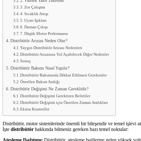
2. Yüksek Yakıt Tüketimi
3. Zor Çalışma
4. Sıcaklık Artışı
5. Uyarı Işıkları
6. Duman Çıkışı
7. Düşük Motor Performansı
Distribütör Arızası Neden Olur?
Yaygın Distribütör Arızası Nedenleri
Distribütör Arızasına Yol Açabilecek Diğer Nedenler
Sonuç
Distribütör Bakımı Nasıl Yapılır?
Distribütör Bakımında Dikkat Edilmesi Gerekenler
Önerilen Bakım Aralığı
Distribütör Değişimi Ne Zaman Gereklidir?
Distribütör Değişimi Gerektiren Belirtiler
Distribütör Değişimi için Önerilen Zaman Aralıkları
Ekstra Kontroller
Distribütör, motor sistemlerinde önemli bir bileşendir ve temel işlevi a
İşte
distribütör
hakkında bilmeniz gereken bazı temel noktalar:
Ateşleme Dağıtımı:
Distribütör, ateşleme bujilerine gelen yüksek volta