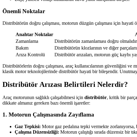
Önemli Noktalar
Distribütörün doğru çalışması, motorun düzgün çalışması için hayati ön
Anahtar Noktalar
Zamanlama
Distribütörün zamanlaması doğru olmalıdır
Bakım
Distribütörün klozlarının ve diğer parçalar
Arıza Kontrolü
Distribütör arızaları, motorun güç kaybı y
Distribütörlerin doğru çalışması, araç kullanıcılarının güvenliğini ve m
klasik motor teknolojilerinde distribütör hayati bir bileşendir. Unutmayı
Distribütör Arızası Belirtileri Nelerdir?
Araç motorunun sağlıklı çalışabilmesi için
distribütör
, kritik bir par
dikkate almanız gereken bazı önemli işaretler:
1. Motorun Çalışmasında Zayıflama
Gaz Tepkisi:
Motor gaz pedalına tepki vermekte zorlanıyorsa, b
Çalışma Düzensizliği:
Motorun çalıştığı sırada düzensiz bir tıkır