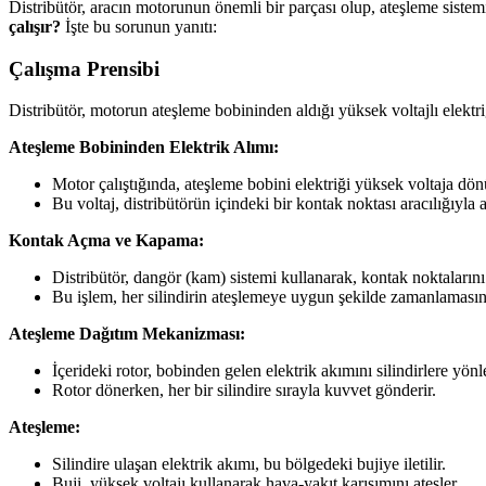
Distribütör, aracın motorunun önemli bir parçası olup, ateşleme sistemi
çalışır?
İşte bu sorunun yanıtı:
Çalışma Prensibi
Distribütör, motorun ateşleme bobininden aldığı yüksek voltajlı elektr
Ateşleme Bobininden Elektrik Alımı:
Motor çalıştığında, ateşleme bobini elektriği yüksek voltaja dön
Bu voltaj, distribütörün içindeki bir kontak noktası aracılığıyla al
Kontak Açma ve Kapama:
Distribütör, dangör (kam) sistemi kullanarak, kontak noktalarını 
Bu işlem, her silindirin ateşlemeye uygun şekilde zamanlamasını
Ateşleme Dağıtım Mekanizması:
İçerideki rotor, bobinden gelen elektrik akımını silindirlere yönle
Rotor dönerken, her bir silindire sırayla kuvvet gönderir.
Ateşleme:
Silindire ulaşan elektrik akımı, bu bölgedeki bujiye iletilir.
Buji, yüksek voltajı kullanarak hava-yakıt karışımını ateşler.