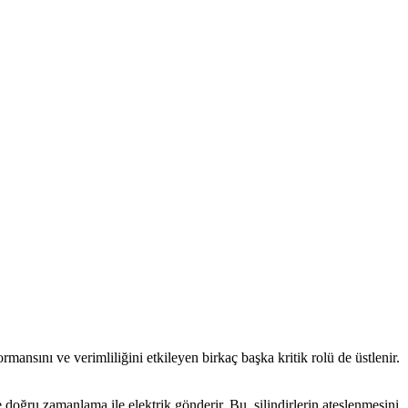
rmansını ve verimliliğini etkileyen birkaç başka kritik rolü de üstlenir.
re doğru zamanlama ile elektrik gönderir. Bu, silindirlerin ateşlenmesini