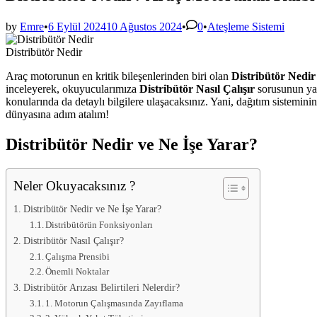
Posted
by
Emre
•
6 Eylül 2024
10 Ağustos 2024
•
0
•
Ateşleme Sistemi
in
Distribütör Nedir
Araç motorunun en kritik bileşenlerinden biri olan
Distribütör Nedir
inceleyerek, okuyucularımıza
Distribütör Nasıl Çalışır
sorusunun yanı
konularında da detaylı bilgilere ulaşacaksınız. Yani, dağıtım sistemin
dünyasına adım atalım!
Distribütör Nedir ve Ne İşe Yarar?
Neler Okuyacaksınız ?
Distribütör Nedir ve Ne İşe Yarar?
Distribütörün Fonksiyonları
Distribütör Nasıl Çalışır?
Çalışma Prensibi
Önemli Noktalar
Distribütör Arızası Belirtileri Nelerdir?
1. Motorun Çalışmasında Zayıflama