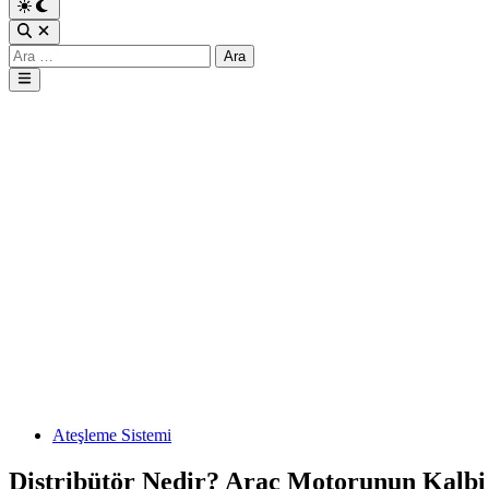
Arama:
Main
Menu
Posted
Ateşleme Sistemi
in
Distribütör Nedir? Araç Motorunun Kalbi