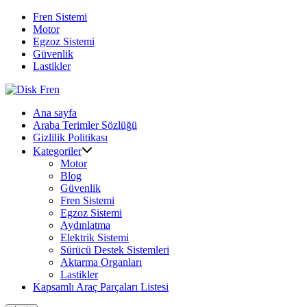
Skip
Fren Sistemi
to
Motor
content
Egzoz Sistemi
Güvenlik
Lastikler
Ana sayfa
Araba Terimler Sözlüğü
Gizlilik Politikası
Kategoriler
Motor
Blog
Güvenlik
Fren Sistemi
Egzoz Sistemi
Aydınlatma
Elektrik Sistemi
Sürücü Destek Sistemleri
Aktarma Organları
Lastikler
Kapsamlı Araç Parçaları Listesi