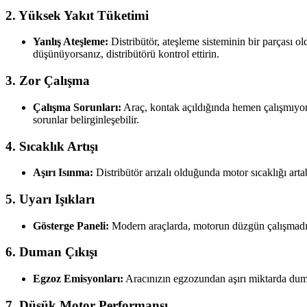
2. Yüksek Yakıt Tüketimi
Yanlış Ateşleme:
Distribütör, ateşleme sisteminin bir parçası o
düşünüyorsanız, distribütörü kontrol ettirin.
3. Zor Çalışma
Çalışma Sorunları:
Araç, kontak açıldığında hemen çalışmıyorsa 
sorunlar belirginleşebilir.
4. Sıcaklık Artışı
Aşırı Isınma:
Distribütör arızalı olduğunda motor sıcaklığı arta
5. Uyarı Işıkları
Gösterge Paneli:
Modern araçlarda, motorun düzgün çalışmadığını
6. Duman Çıkışı
Egzoz Emisyonları:
Aracınızın egzozundan aşırı miktarda duman
7. Düşük Motor Performansı