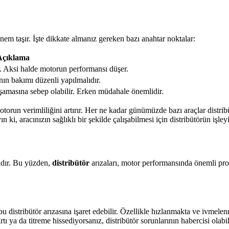
em taşır. İşte dikkate almanız gereken bazı anahtar noktalar:
Açıklama
. Aksi halde motorun performansı düşer.
ının bakımı düzenli yapılmalıdır.
aşamasına sebep olabilir. Erken müdahale önemlidir.
otorun verimliliğini artırır. Her ne kadar günümüzde bazı araçlar distrib
n ki, aracınızın sağlıklı bir şekilde çalışabilmesi için distribütörün işle
çadır. Bu yüzden,
distribütör
arızaları, motor performansında önemli proble
u distribütör arızasına işaret edebilir. Özellikle hızlanmakta ve ivmel
tı ya da titreme hissediyorsanız, distribütör sorunlarının habercisi olabil