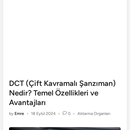
DCT (Çift Kavramalı Şanzıman)
Nedir? Temel Özellikleri ve
Avantajları
Posted
by
Emre
•
18 Eylül 2024
•
0
•
Aktarma Organları
in