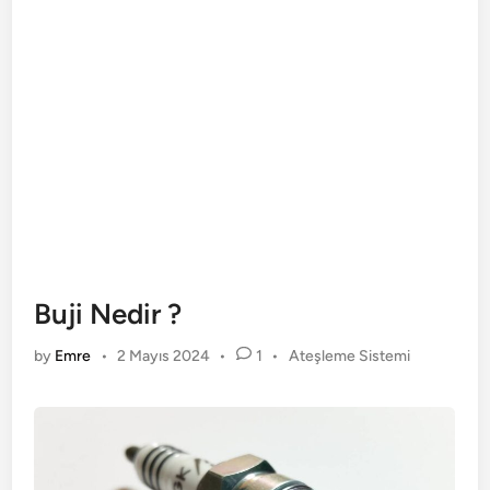
Buji Nedir ?
Posted
by
Emre
•
2 Mayıs 2024
•
1
•
Ateşleme Sistemi
in