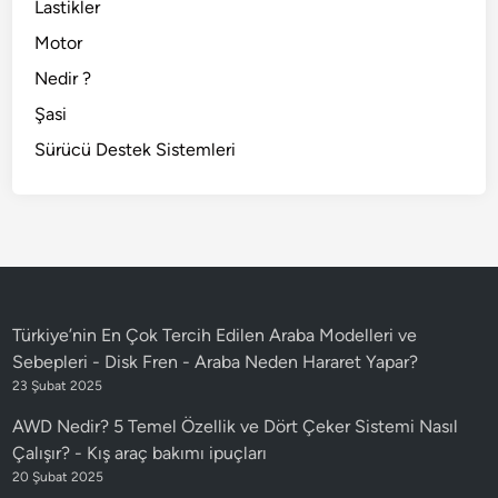
Lastikler
Motor
Nedir ?
Şasi
Sürücü Destek Sistemleri
Türkiye’nin En Çok Tercih Edilen Araba Modelleri ve
Sebepleri - Disk Fren
-
Araba Neden Hararet Yapar?
23 Şubat 2025
AWD Nedir? 5 Temel Özellik ve Dört Çeker Sistemi Nasıl
Çalışır?
-
Kış araç bakımı ipuçları
20 Şubat 2025