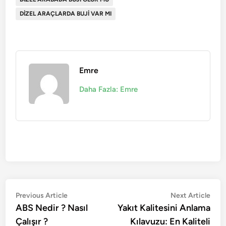
DIZEL ARAÇLARDA BUJI VAR MI
Emre
Daha Fazla: Emre
Yazı
Previous
Nex
Previous Article
Next Article
article:
artic
ABS Nedir ? Nasıl
Yakıt Kalitesini Anlama
gezinmesi
Çalışır ?
Kılavuzu: En Kaliteli