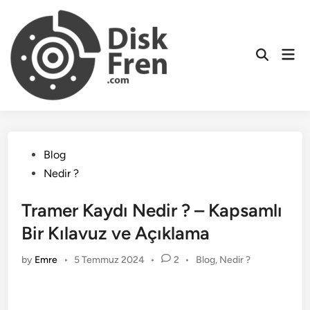
Skip
to
content
Mai
Men
Posted
Blog
in
Nedir ?
Tramer Kaydı Nedir ? – Kapsamlı
Bir Kılavuz ve Açıklama
Posted
by
Emre
•
5 Temmuz 2024
•
2
•
Blog
,
Nedir ?
in