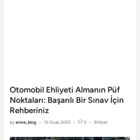
Otomobil Ehliyeti Almanın Püf
Noktaları: Başarılı Bir Sınav İçin
Rehberiniz
Posted
by
emre_blog
•
15 Ocak 2025
•
0
•
Ehliyet
in