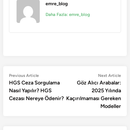
emre_blog
Daha Fazla: emre_blog
Yazı
Previous
Nex
Previous Article
Next Article
article:
artic
HGS Ceza Sorgulama
Göz Alıcı Arabalar:
gezinmesi
Nasıl Yapılır? HGS
2025 Yılında
Cezası Nereye Ödenir?
Kaçırılmaması Gereken
Modeller