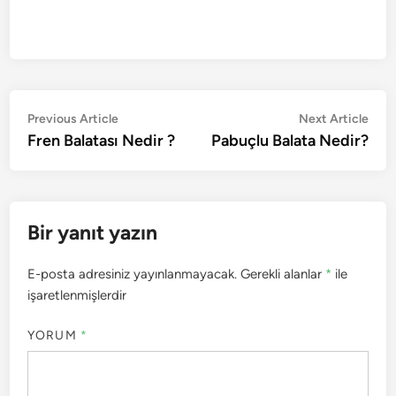
Yazı
Previous
Nex
Previous Article
Next Article
article:
artic
Fren Balatası Nedir ?
Pabuçlu Balata Nedir?
gezinmesi
Bir yanıt yazın
E-posta adresiniz yayınlanmayacak.
Gerekli alanlar
*
ile
işaretlenmişlerdir
YORUM
*