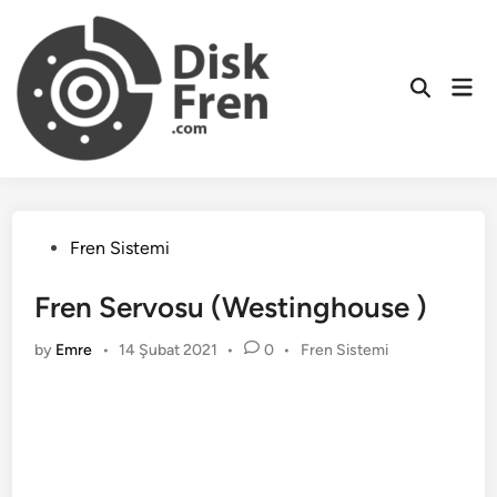
Skip
to
content
Mai
Men
Posted
Fren Sistemi
in
Fren Servosu (Westinghouse )
Posted
by
Emre
•
14 Şubat 2021
•
0
•
Fren Sistemi
in