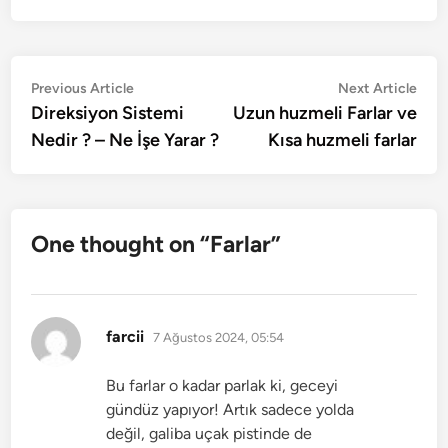
Yazı
Previous
Nex
Previous Article
Next Article
article:
artic
Direksiyon Sistemi
Uzun huzmeli Farlar ve
gezinmesi
Nedir ? – Ne İşe Yarar ?
Kısa huzmeli farlar
One thought on “
Farlar
”
dedi
farcii
7 Ağustos 2024, 05:54
ki:
Bu farlar o kadar parlak ki, geceyi
gündüz yapıyor! Artık sadece yolda
değil, galiba uçak pistinde de