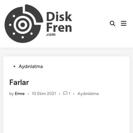
Skip
to
content
Mai
Men
Posted
Aydınlatma
in
Farlar
Posted
by
Emre
•
10 Ekim 2021
•
1
•
Aydınlatma
in