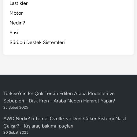
Lastikler
Motor
Nedir ?
Şasi
Sürücü Destek Sistemleri
Türkiye’nin En Çok Tercih Edilen Araba Modelleri ve
Sebepleri - Disk Fren
-
Araba Neden Hararet Yapar?
23 Şubat 2025
AWD Nedir? 5 Temel Özellik ve Dört Çeker Sistemi Nasıl
Çalışır?
-
Kış araç bakımı ipuçları
20 Şubat 2025