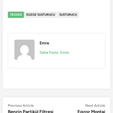
TAGGED
EGZOZ SUSTURUCU
SUSTURUCU
Emre
Daha Fazla: Emre
Yazı
Previous
Nex
Previous Article
Next Article
article:
artic
Benzin Partikül Filtresi
Egzoz Montaj