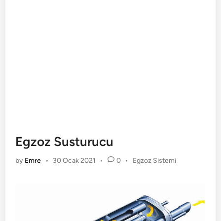
Egzoz Susturucu
Posted
by
Emre
•
30 Ocak 2021
•
0
•
Egzoz Sistemi
in