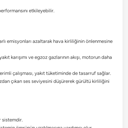
rformansını etkileyebilir.
rlı emisyonları azaltarak hava kirliliğinin önlenmesine
kıt karışımı ve egzoz gazlarının akışı, motorun daha
imli çalışması, yakıt tüketiminde de tasarruf sağlar.
an çıkan ses seviyesini düşürerek gürültü kirliliğini
 sistemdir.
sistemin ömrünün uzatılmasına yardımcı olur.