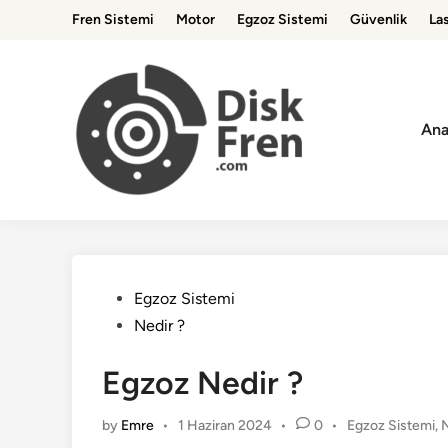
Skip
Fren Sistemi
Motor
Egzoz Sistemi
Güvenlik
Las
to
content
Ana
Posted
Egzoz Sistemi
in
Nedir ?
Egzoz Nedir ?
Posted
by
Emre
•
1 Haziran 2024
•
0
•
Egzoz Sistemi
,
N
in