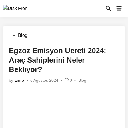
Skip
Mai
to
Men
content
Posted
Blog
in
Egzoz Emisyon Ücreti 2024:
Araç Sahiplerini Neler
Bekliyor?
Posted
by
Emre
•
6 Ağustos 2024
•
0
•
Blog
in