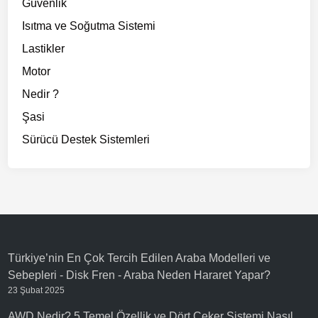
Güvenlik
Isıtma ve Soğutma Sistemi
Lastikler
Motor
Nedir ?
Şasi
Sürücü Destek Sistemleri
Türkiye’nin En Çok Tercih Edilen Araba Modelleri ve
Sebepleri - Disk Fren
-
Araba Neden Hararet Yapar?
23 Şubat 2025
AWD Nedir? 5 Temel Özellik ve Dört Çeker Sistemi Nasıl