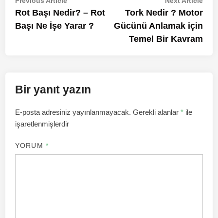
Yazı
Previous Article
Next Article
article:
artic
Rot Başı Nedir? – Rot
Tork Nedir ? Motor
gezinmesi
Başı Ne İşe Yarar ?
Gücünü Anlamak için
Temel Bir Kavram
Bir yanıt yazın
E-posta adresiniz yayınlanmayacak.
Gerekli alanlar
*
ile
işaretlenmişlerdir
YORUM
*