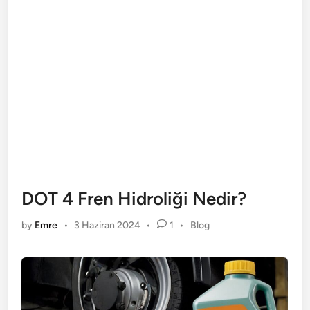
DOT 4 Fren Hidroliği Nedir?
Posted
by
Emre
•
3 Haziran 2024
•
1
•
Blog
in