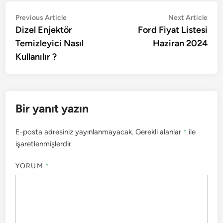
Yazı
Previous
Nex
Previous Article
Next Article
article:
artic
Dizel Enjektör
Ford Fiyat Listesi
gezinmesi
Temizleyici Nasıl
Haziran 2024
Kullanılır ?
Bir yanıt yazın
E-posta adresiniz yayınlanmayacak.
Gerekli alanlar
*
ile
işaretlenmişlerdir
YORUM
*