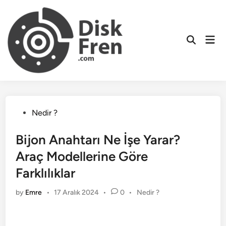
Skip
to
content
Mai
Men
Posted
Nedir ?
in
Bijon Anahtarı Ne İşe Yarar?
Araç Modellerine Göre
Farklılıklar
Posted
by
Emre
•
17 Aralık 2024
•
0
•
Nedir ?
in