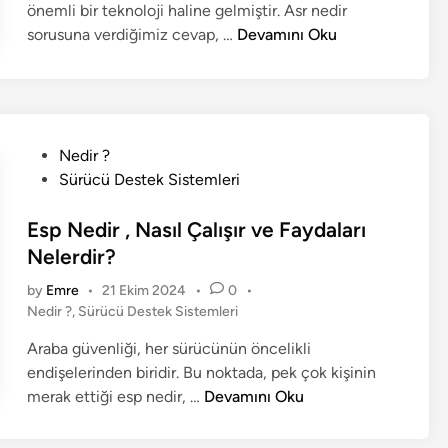
önemli bir teknoloji haline gelmiştir. Asr nedir
t
P
A
e
sorusuna verdiğimiz cevap, …
Devamını Oku
e
d
s
r
i
r
f
n
N
o
e
r
d
P
Nedir ?
m
i
o
Sürücü Destek Sistemleri
a
r
s
n
?
t
Esp Nedir , Nasıl Çalışır ve Faydaları
s
A
e
Nelerdir?
ı
n
d
n
by
Emre
•
21 Ekim 2024
•
0
•
l
i
ı
P
Nedir ?
,
Sürücü Destek Sistemleri
a
n
E
o
m
Araba güvenliği, her sürücünün öncelikli
t
s
ı
endişelerinden biridir. Bu noktada, pek çok kişinin
k
t
v
e
E
merak ettiği esp nedir, …
Devamını Oku
i
d
e
s
l
i
Ö
p
e