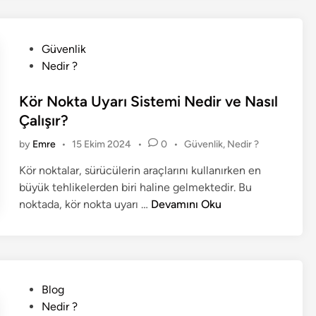
n
n
N
y
e
e
e
m
d
P
Güvenlik
n
i
i
o
Nedir ?
U
H
r
s
n
a
,
t
Kör Nokta Uyarı Sistemi Nedir ve Nasıl
s
k
N
e
u
Çalışır?
k
a
d
r
P
by
Emre
•
15 Ekim 2024
•
0
•
Güvenlik
,
Nedir ?
ı
s
i
l
o
n
ı
n
a
Kör noktalar, sürücülerin araçlarını kullanırken en
s
d
l
r
büyük tehlikelerden biri haline gelmektedir. Bu
t
a
Ç
K
e
noktada, kör nokta uyarı …
Devamını Oku
R
a
d
ö
e
i
l
r
n
h
ı
N
b
ş
o
e
ı
k
P
Blog
r
r
t
o
Nedir ?