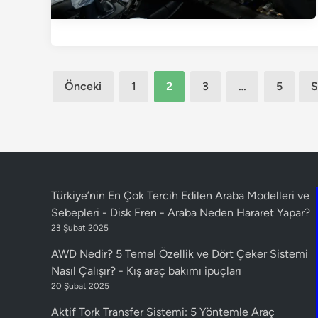
Yazı
Önceki
1
2
3
…
5
S
sayfalandırması
Türkiye’nin En Çok Tercih Edilen Araba Modelleri ve
Sebepleri - Disk Fren
-
Araba Neden Hararet Yapar?
23 Şubat 2025
AWD Nedir? 5 Temel Özellik ve Dört Çeker Sistemi
Nasıl Çalışır?
-
Kış araç bakımı ipuçları
20 Şubat 2025
Aktif Tork Transfer Sistemi: 5 Yöntemle Araç