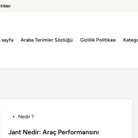
tikler
 sayfa
Araba Terimler Sözlüğü
Gizlilik Politikası
Katego
P
Nedir ?
o
s
Jant Nedir: Araç Performansını