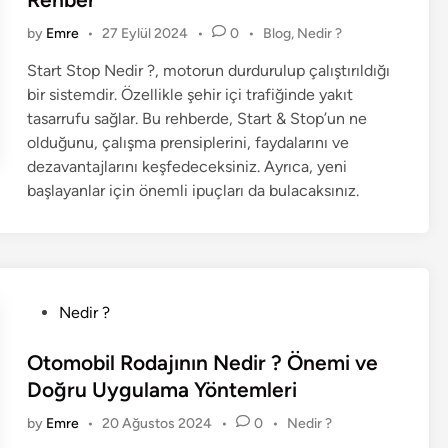
?
e
d
P
by
Emre
•
27 Eylül 2024
•
0
•
Blog
,
Nedir ?
N
i
o
a
n
Start Stop Nedir ?, motorun durdurulup çalıştırıldığı
s
s
bir sistemdir. Özellikle şehir içi trafiğinde yakıt
t
ı
e
tasarrufu sağlar. Bu rehberde, Start & Stop’un ne
l
d
olduğunu, çalışma prensiplerini, faydalarını ve
i
Ç
dezavantajlarını keşfedeceksiniz. Ayrıca, yeni
n
a
başlayanlar için önemli ipuçları da bulacaksınız.
l
ı
ş
ı
r
P
Nedir ?
?
o
s
Otomobil Rodajının Nedir ? Önemi ve
t
Doğru Uygulama Yöntemleri
e
P
by
Emre
•
20 Ağustos 2024
•
0
•
Nedir ?
d
o