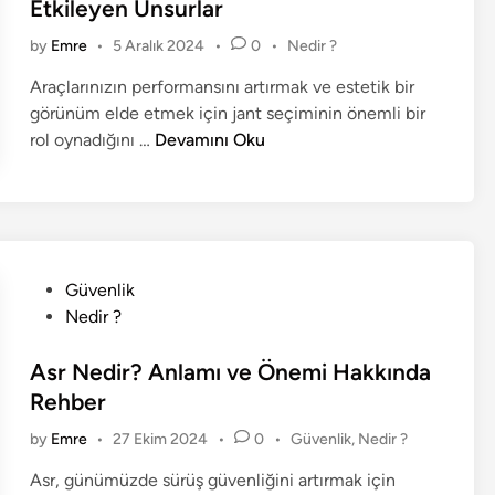
t
Etkileyen Unsurlar
e
P
by
Emre
•
5 Aralık 2024
•
0
•
Nedir ?
d
o
i
Araçlarınızın performansını artırmak ve estetik bir
s
n
görünüm elde etmek için jant seçiminin önemli bir
t
J
e
rol oynadığını …
Devamını Oku
d
a
i
n
n
t
N
e
P
Güvenlik
d
o
Nedir ?
i
s
r
t
Asr Nedir? Anlamı ve Önemi Hakkında
:
e
Rehber
A
d
r
P
by
Emre
•
27 Ekim 2024
•
0
•
Güvenlik
,
Nedir ?
i
a
o
n
Asr, günümüzde sürüş güvenliğini artırmak için
ç
s