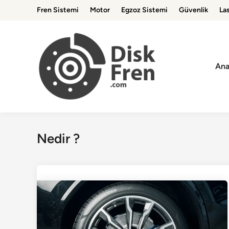
Skip
Fren Sistemi
Motor
Egzoz Sistemi
Güvenlik
Las
to
content
Ana
Nedir ?