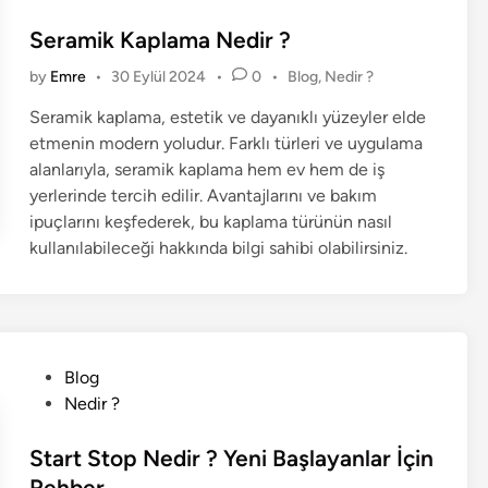
v
a
s
e
U
t
Seramik Kaplama Nedir ?
F
y
e
P
by
Emre
•
30 Eylül 2024
•
0
•
Blog
,
Nedir ?
a
a
d
o
y
r
i
Seramik kaplama, estetik ve dayanıklı yüzeyler elde
s
d
ı
n
etmenin modern yoludur. Farklı türleri ve uygulama
t
a
S
e
alanlarıyla, seramik kaplama hem ev hem de iş
l
d
i
yerlerinde tercih edilir. Avantajlarını ve bakım
a
i
s
ipuçlarını keşfederek, bu kaplama türünün nasıl
n
r
t
kullanılabileceği hakkında bilgi sahibi olabilirsiniz.
ı
e
N
m
e
i
l
N
e
e
P
Blog
r
d
o
Nedir ?
d
i
s
i
r
t
Start Stop Nedir ? Yeni Başlayanlar İçin
r
v
e
Rehber