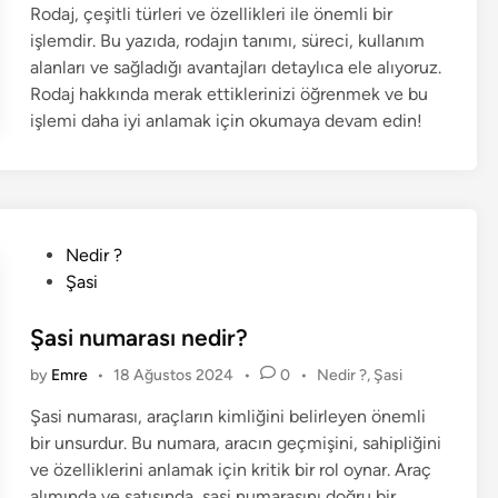
i
Rodaj, çeşitli türleri ve özellikleri ile önemli bir
s
n
işlemdir. Bu yazıda, rodajın tanımı, süreci, kullanım
t
e
alanları ve sağladığı avantajları detaylıca ele alıyoruz.
d
Rodaj hakkında merak ettiklerinizi öğrenmek ve bu
i
işlemi daha iyi anlamak için okumaya devam edin!
n
P
Nedir ?
o
Şasi
s
t
Şasi numarası nedir?
e
P
by
Emre
•
18 Ağustos 2024
•
0
•
Nedir ?
,
Şasi
d
o
i
Şasi numarası, araçların kimliğini belirleyen önemli
s
n
bir unsurdur. Bu numara, aracın geçmişini, sahipliğini
t
e
ve özelliklerini anlamak için kritik bir rol oynar. Araç
d
alımında ve satışında, şasi numarasını doğru bir