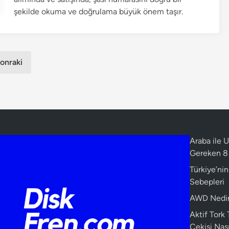
i
şekilde okuma ve doğrulama büyük önem taşır.
n
onraki
Araba ile
Gereken 8 
Türkiye’ni
Sebepleri
AWD Nedir?
Aktif Tork
Çekişi Nasıl