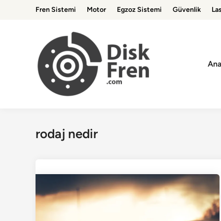
Skip
Fren Sistemi
Motor
Egzoz Sistemi
Güvenlik
Las
to
content
Ana
rodaj nedir