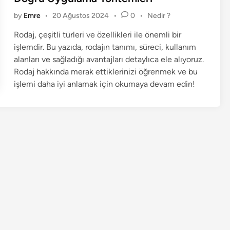
e
P
by
Emre
•
20 Ağustos 2024
•
0
•
Nedir ?
d
o
i
Rodaj, çeşitli türleri ve özellikleri ile önemli bir
s
n
işlemdir. Bu yazıda, rodajın tanımı, süreci, kullanım
t
e
alanları ve sağladığı avantajları detaylıca ele alıyoruz.
d
Rodaj hakkında merak ettiklerinizi öğrenmek ve bu
i
işlemi daha iyi anlamak için okumaya devam edin!
n