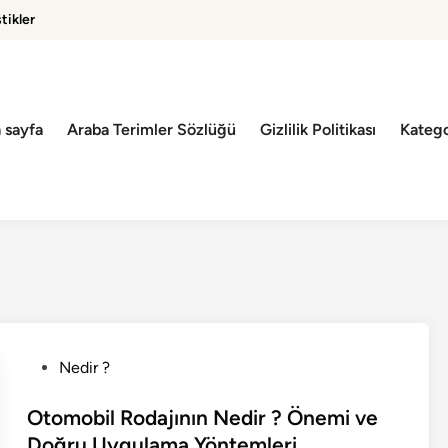
tikler
 sayfa
Araba Terimler Sözlüğü
Gizlilik Politikası
Katego
P
Nedir ?
o
s
Otomobil Rodajının Nedir ? Önemi ve
t
Doğru Uygulama Yöntemleri