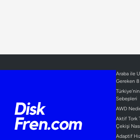
Araba ile
Gereken 8 
Türkiye’ni
Sebepleri
AWD Nedir?
Aktif Tork
Çekişi Nasıl
Adaptif Hız