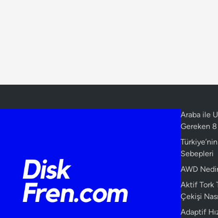
Araba ile
Gereken 8 
Türkiye’ni
Sebepleri
AWD Nedir?
Aktif Tork
Çekişi Nasıl
Adaptif Hız