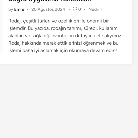
e
P
by
Emre
•
20 Ağustos 2024
•
0
•
Nedir ?
d
o
i
Rodaj, çeşitli türleri ve özellikleri ile önemli bir
s
n
işlemdir. Bu yazıda, rodajın tanımı, süreci, kullanım
t
e
alanları ve sağladığı avantajları detaylıca ele alıyoruz.
d
Rodaj hakkında merak ettiklerinizi öğrenmek ve bu
i
işlemi daha iyi anlamak için okumaya devam edin!
n