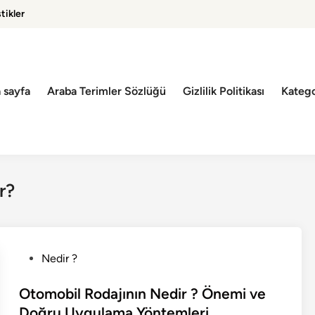
tikler
 sayfa
Araba Terimler Sözlüğü
Gizlilik Politikası
Katego
r?
P
Nedir ?
o
s
Otomobil Rodajının Nedir ? Önemi ve
t
Doğru Uygulama Yöntemleri