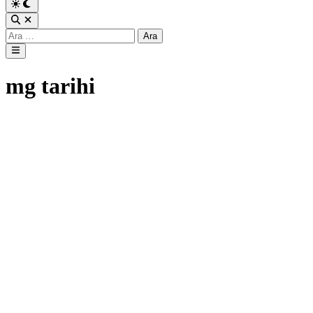
Arama:
Main
Menu
mg tarihi