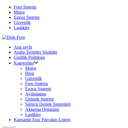
Skip
Fren Sistemi
to
Motor
content
Egzoz Sistemi
Güvenlik
Lastikler
Ana sayfa
Araba Terimler Sözlüğü
Gizlilik Politikası
Kategoriler
Motor
Blog
Güvenlik
Fren Sistemi
Egzoz Sistemi
Aydınlatma
Elektrik Sistemi
Sürücü Destek Sistemleri
Aktarma Organları
Lastikler
Kapsamlı Araç Parçaları Listesi