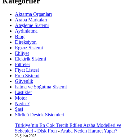
Kategoriler
Aktarma Organları
Araba Markaları
Ateşleme Sistemi
Aydınlatma
Blog
Direksiyon
Egzoz Sistemi
Ehliyet
Elektrik Sistemi
Filtreler
Fiyat Listesi
Fren Sistemi
Güvenlik
Isıtma ve Soğutma Sistemi
Lastikler
Motor
Nedir ?
Şasi
Sürücü Destek Sistemleri
Türkiye’nin En Çok Tercih Edilen Araba Modelleri ve
Sebepleri - Disk Fren
-
Araba Neden Hararet Yapar?
23 Şubat 2025