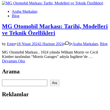
Posted
Araba Markaları
in
Blog
MG Otomobil Markası: Tarihi, Modelleri
ve Teknik Özellikleri
Posted
by
Emre
•
18 Nisan 2024
2 Haziran 2024
•
0
•
Araba Markaları
,
Blog
in
MG Otomobil Markası , 1924 yılında William Morris ve Cecil
MG
Kimber tarafından “Morris Garages” adıyla İngiltere’de …
Otomobil
Devamını Oku
Markası:
Tarihi,
Arama
Modelleri
ve
Ara
Teknik
Ara
Özellikleri
Reklamlar