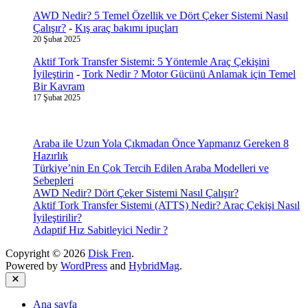
AWD Nedir? 5 Temel Özellik ve Dört Çeker Sistemi Nasıl
Çalışır?
-
Kış araç bakımı ipuçları
20 Şubat 2025
Aktif Tork Transfer Sistemi: 5 Yöntemle Araç Çekişini
İyileştirin
-
Tork Nedir ? Motor Gücünü Anlamak için Temel
Bir Kavram
17 Şubat 2025
Araba ile Uzun Yola Çıkmadan Önce Yapmanız Gereken 8
Hazırlık
Türkiye’nin En Çok Tercih Edilen Araba Modelleri ve
Sebepleri
AWD Nedir? Dört Çeker Sistemi Nasıl Çalışır?
Aktif Tork Transfer Sistemi (ATTS) Nedir? Araç Çekişi Nasıl
İyileştirilir?
Adaptif Hız Sabitleyici Nedir ?
Copyright © 2026
Disk Fren
.
Powered by
WordPress
and
HybridMag
.
Close
Ana sayfa