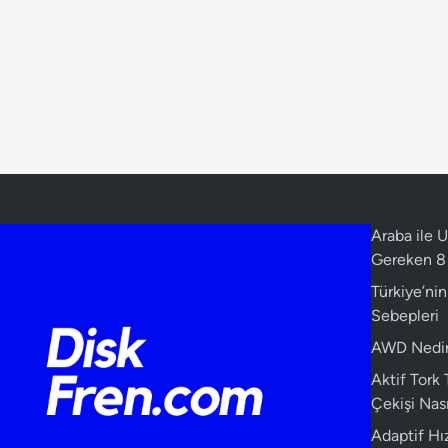
Araba ile
Gereken 8 
Türkiye’ni
Sebepleri
AWD Nedir?
Aktif Tork
Çekişi Nasıl
Adaptif Hız