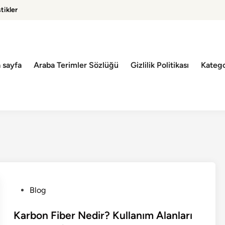
tikler
 sayfa
Araba Terimler Sözlüğü
Gizlilik Politikası
Katego
P
Blog
o
s
Karbon Fiber Nedir? Kullanım Alanları