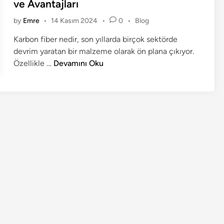
t
ve Avantajları
e
P
by
Emre
•
14 Kasım 2024
•
0
•
Blog
d
o
i
Karbon fiber nedir, son yıllarda birçok sektörde
s
n
devrim yaratan bir malzeme olarak ön plana çıkıyor.
t
K
e
Özellikle …
Devamını Oku
d
a
i
r
n
b
o
n
F
i
b
e
r
N
e
d