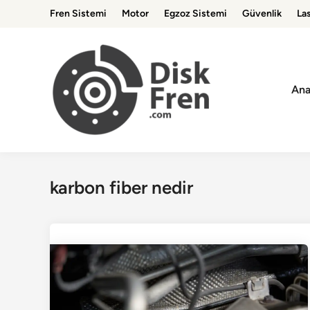
Skip
Fren Sistemi
Motor
Egzoz Sistemi
Güvenlik
Las
to
content
Ana
karbon fiber nedir